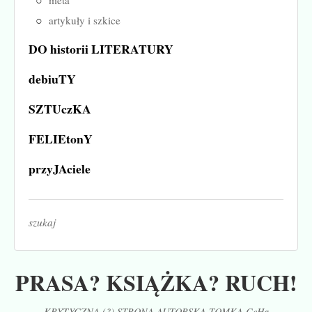
metá
artykuły i szkice
DO historii LITERATURY
debiuTY
SZTUczKA
FELIEtonY
przyJAciele
szukaj
PRASA? KSIĄŻKA? RUCH!
KRYTYCZNA (?) STRONA AUTORSKA TOMKA CeHa