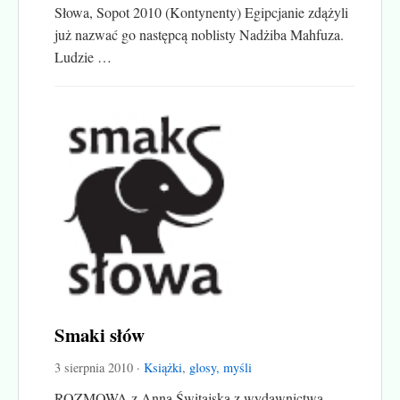
Słowa, Sopot 2010 (Kontynenty) Egipcjanie zdążyli
już nazwać go następcą noblisty Nadżiba Mahfuza.
Ludzie …
Smaki słów
3 sierpnia 2010 ·
Książki
,
glosy, myśli
ROZMOWA z Anną Świtajską z wydawnictwa