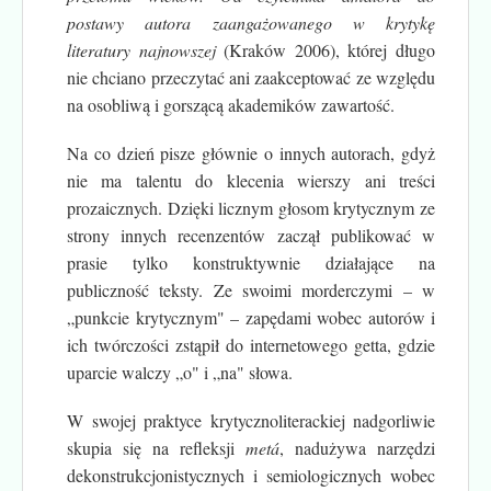
postawy autora zaangażowanego w krytykę
literatury najnowszej
(Kraków 2006), której długo
nie chciano przeczytać ani zaakceptować ze względu
na osobliwą i gorszącą akademików zawartość.
Na co dzień pisze głównie o innych autorach, gdyż
nie ma talentu do klecenia wierszy ani treści
prozaicznych. Dzięki licznym głosom krytycznym ze
strony innych recenzentów zaczął publikować w
prasie tylko konstruktywnie działające na
publiczność teksty. Ze swoimi morderczymi – w
„punkcie krytycznym" – zapędami wobec autorów i
ich twórczości zstąpił do internetowego getta, gdzie
uparcie walczy „o" i „na" słowa.
W swojej praktyce krytycznoliterackiej nadgorliwie
skupia się na refleksji
metá
, nadużywa narzędzi
dekonstrukcjonistycznych i semiologicznych wobec