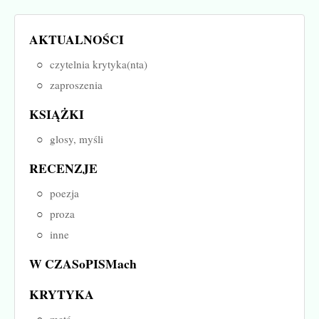
AKTUALNOŚCI
czytelnia krytyka(nta)
zaproszenia
KSIĄŻKI
glosy, myśli
RECENZJE
poezja
proza
inne
W CZASoPISMach
KRYTYKA