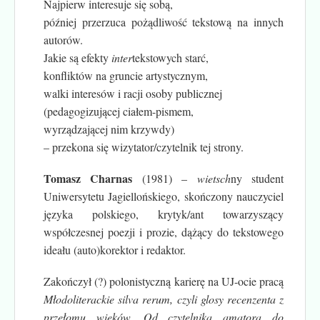
Najpierw interesuje się sobą,
później przerzuca pożądliwość tekstową na innych
autorów.
Jakie są efekty
inter
tekstowych starć,
konfliktów na gruncie artystycznym,
walki interesów i racji osoby publicznej
(pedagogizującej ciałem-pismem,
wyrządzającej nim krzywdy)
– przekona się wizytator/czytelnik tej strony.
Tomasz Charnas
(1981) –
wietsch
ny student
Uniwersytetu Jagiellońskiego, skończony nauczyciel
języka polskiego, krytyk/ant towarzyszący
współczesnej poezji i prozie, dążący do tekstowego
ideału (auto)korektor i redaktor.
Zakończył (?) polonistyczną karierę na UJ-ocie pracą
Młodoliterackie silva rerum, czyli glosy recenzenta z
przełomu wieków. Od czytelnika amatora do