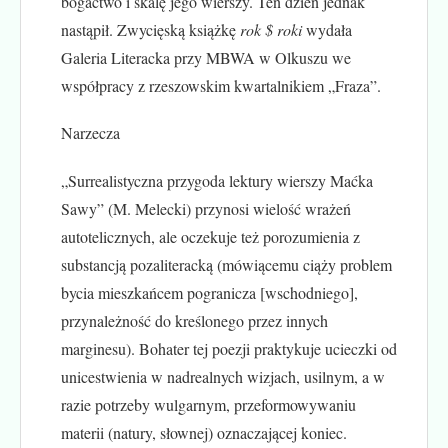
bogactwo i skalę jego wierszy. Ten dzień jednak
nastąpił. Zwycięską książkę
rok $ roki
wydała
Galeria Literacka przy MBWA w Olkuszu we
współpracy z rzeszowskim kwartalnikiem „Fraza”.
Narzecza
„Surrealistyczna przygoda lektury wierszy Maćka
Sawy” (M. Melecki) przynosi wielość wrażeń
autotelicznych, ale oczekuje też porozumienia z
substancją pozaliteracką (mówiącemu ciąży problem
bycia mieszkańcem pogranicza [wschodniego],
przynależność do kreślonego przez innych
marginesu). Bohater tej poezji praktykuje ucieczki od
unicestwienia w nadrealnych wizjach, usilnym, a w
razie potrzeby wulgarnym, przeformowywaniu
materii (natury, słownej) oznaczającej koniec.