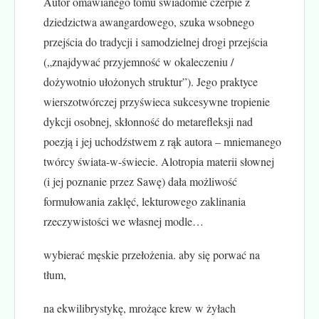
Autor omawianego tomu świadomie czerpie z
dziedzictwa awangardowego, szuka wsobnego
przejścia do tradycji i samodzielnej drogi przejścia
(„znajdywać przyjemność w okaleczeniu /
dożywotnio ułożonych struktur”). Jego praktyce
wierszotwórczej przyświeca sukcesywne tropienie
dykcji osobnej, skłonność do metarefleksji nad
poezją i jej uchodźstwem z rąk autora – mniemanego
twórcy świata-w-świecie. Alotropia materii słownej
(i jej poznanie przez Sawę) dała możliwość
formułowania zaklęć, lekturowego zaklinania
rzeczywistości we własnej modle…
wybierać męskie przełożenia. aby się porwać na
tłum,
na ekwilibrystykę, mrożące krew w żyłach