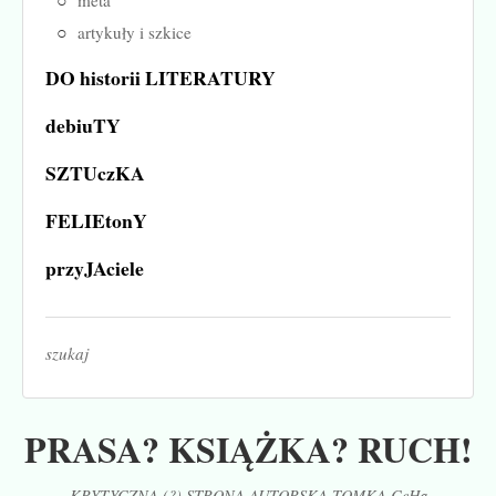
metá
artykuły i szkice
DO historii LITERATURY
debiuTY
SZTUczKA
FELIEtonY
przyJAciele
szukaj
PRASA? KSIĄŻKA? RUCH!
KRYTYCZNA (?) STRONA AUTORSKA TOMKA CeHa