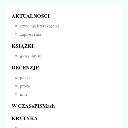
AKTUALNOŚCI
czytelnia krytyka(nta)
zaproszenia
KSIĄŻKI
glosy, myśli
RECENZJE
poezja
proza
inne
W CZASoPISMach
KRYTYKA