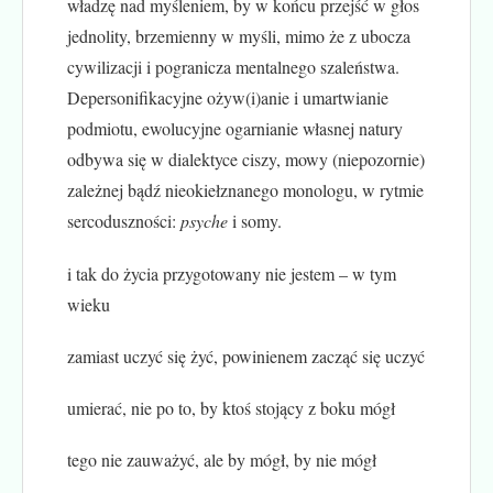
władzę nad myśleniem, by w końcu przejść w głos
jednolity, brzemienny w myśli, mimo że z ubocza
cywilizacji i pogranicza mentalnego szaleństwa.
Depersonifikacyjne ożyw(i)anie i umartwianie
podmiotu, ewolucyjne ogarnianie własnej natury
odbywa się w dialektyce ciszy, mowy (niepozornie)
zależnej bądź nieokiełznanego monologu, w rytmie
sercoduszności:
psyche
i somy.
i tak do życia przygotowany nie jestem – w tym
wieku
zamiast uczyć się żyć, powinienem zacząć się uczyć
umierać, nie po to, by ktoś stojący z boku mógł
tego nie zauważyć, ale by mógł, by nie mógł