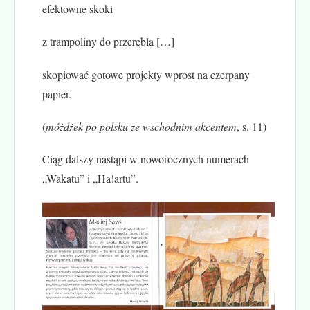
efektowne skoki
z trampoliny do przerębla […]
skopiować gotowe projekty wprost na czerpany
papier.
(
móżdżek po polsku ze wschodnim akcentem
, s. 11)
Ciąg dalszy nastąpi w noworocznych numerach
„Wakatu” i „Ha!artu”.