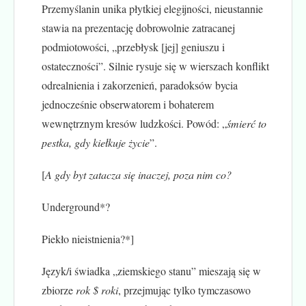
Przemyślanin unika płytkiej elegijności, nieustannie
stawia na prezentację dobrowolnie zatracanej
podmiotowości, „przebłysk [jej] geniuszu i
ostateczności”. Silnie rysuje się w wierszach konflikt
odrealnienia i zakorzenień, paradoksów bycia
jednocześnie obserwatorem i bohaterem
wewnętrznym kresów ludzkości. Powód: „
śmierć to
pestka, gdy kiełkuje życie
”.
[
A gdy byt zatacza się inaczej, poza nim co?
Underground*?
Piekło nieistnienia?*]
Język/i świadka „ziemskiego stanu” mieszają się w
zbiorze
rok $ roki
, przejmując tylko tymczasowo