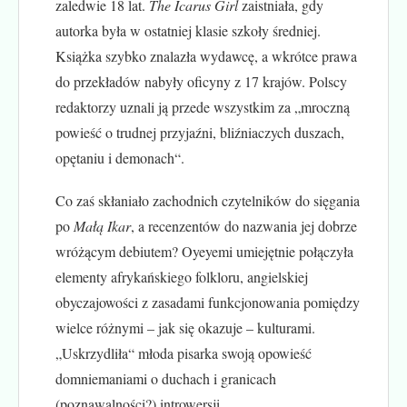
zaledwie 18 lat.
The Icarus Girl
zaistniała, gdy
autorka była w ostatniej klasie szkoły średniej.
Książka szybko znalazła wydawcę, a wkrótce prawa
do przekładów nabyły oficyny z 17 krajów. Polscy
redaktorzy uznali ją przede wszystkim za „mroczną
powieść o trudnej przyjaźni, bliźniaczych duszach,
opętaniu i demonach“.
Co zaś skłaniało zachodnich czytelników do sięgania
po
Małą Ikar
, a recenzentów do nazwania jej dobrze
wróżącym debiutem? Oyeyemi umiejętnie połączyła
elementy afrykańskiego folkloru, angielskiej
obyczajowości z zasadami funkcjonowania pomiędzy
wielce różnymi – jak się okazuje – kulturami.
„Uskrzydliła“ młoda pisarka swoją opowieść
domniemaniami o duchach i granicach
(poznawalności?) introwersji.