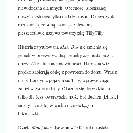
niewidoczna dla innych. Obecność „siostrzanej
duszy” dostrzega tylko mała Harrison. Dziewczynki
rozmawiają ze sobą, bawią się. Jessamy
pieszczotliwie nazywa towarzyszkę TillyTilly.
Historia zatytułowana
Mała Ikar
nie zmienia się
jednak w przewidywalną sielankę czy nostalgiczną
opowieść o utraconej niewinności. Harrisonowie
prędko zabierają córkę z powrotem do domu. Wraz z
nią w Londynie pojawia się Tilly, wprowadzając
zamęt w życie rodziny. Okazuje się, że widzialna
tylko dla Jess towarzyszka może być duchem jej „złej
siostry”, zmarłej w wieku niemowlęcym
bliźniaczki…
Dzięki
Małej Ikar
Oyeyemi w 2005 roku została