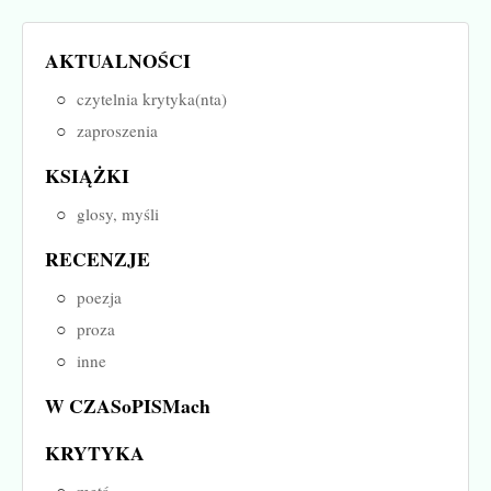
AKTUALNOŚCI
czytelnia krytyka(nta)
zaproszenia
KSIĄŻKI
glosy, myśli
RECENZJE
poezja
proza
inne
W CZASoPISMach
KRYTYKA