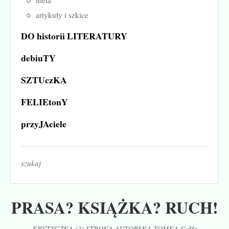
metá
artykuły i szkice
DO historii LITERATURY
debiuTY
SZTUczKA
FELIEtonY
przyJAciele
szukaj
PRASA? KSIĄŻKA? RUCH!
KRYTYCZNA (?) STRONA AUTORSKA TOMKA CeHa