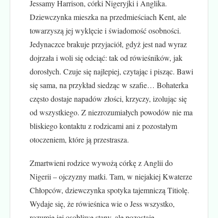
Jessamy Harrison, córki Nigeryjki i Anglika.
Dziewczynka mieszka na przedmieściach Kent, ale
towarzyszą jej wyklęcie i świadomość osobności.
Jedynaczce brakuje przyjaciół, gdyż jest nad wyraz
dojrzała i woli się odciąć: tak od rówieśników, jak
dorosłych. Czuje się najlepiej, czytając i pisząc. Bawi
się sama, na przykład siedząc w szafie… Bohaterka
często dostaje napadów złości, krzyczy, izolując się
od wszystkiego. Z niezrozumiałych powodów nie ma
bliskiego kontaktu z rodzicami ani z pozostałym
otoczeniem, które ją przestrasza.
Zmartwieni rodzice wywożą córkę z Anglii do
Nigerii – ojczyzny matki. Tam, w niejakiej Kwaterze
Chłopców, dziewczynka spotyka tajemniczą Titiolę.
Wydaje się, że rówieśnica wie o Jess wszystko,
rozumie jej osobliwe stany, ale pozostaje