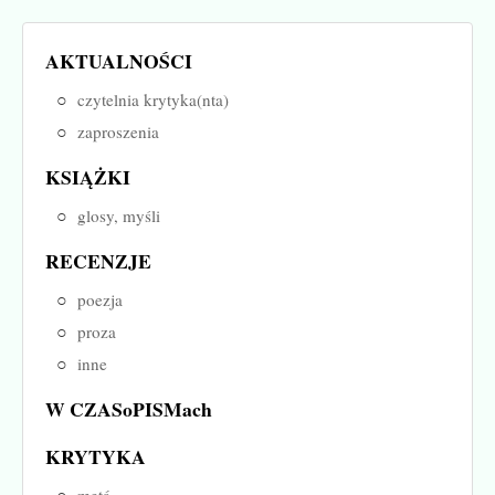
AKTUALNOŚCI
czytelnia krytyka(nta)
zaproszenia
KSIĄŻKI
glosy, myśli
RECENZJE
poezja
proza
inne
W CZASoPISMach
KRYTYKA