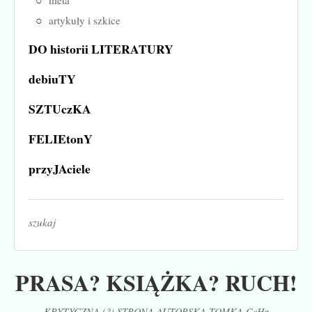
metá
artykuły i szkice
DO historii LITERATURY
debiuTY
SZTUczKA
FELIEtonY
przyJAciele
szukaj
PRASA? KSIĄŻKA? RUCH!
KRYTYCZNA (?) STRONA AUTORSKA TOMKA CeHa