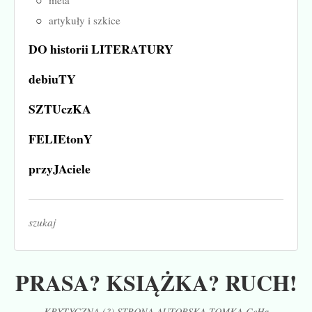
metá
artykuły i szkice
DO historii LITERATURY
debiuTY
SZTUczKA
FELIEtonY
przyJAciele
szukaj
PRASA? KSIĄŻKA? RUCH!
KRYTYCZNA (?) STRONA AUTORSKA TOMKA CeHa