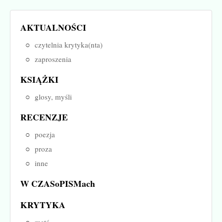
AKTUALNOŚCI
czytelnia krytyka(nta)
zaproszenia
KSIĄŻKI
glosy, myśli
RECENZJE
poezja
proza
inne
W CZASoPISMach
KRYTYKA