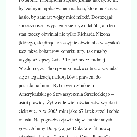
był żadnym hipibałwanem na haju, któremu starcza
hasło, by zamiast wojny mieć miłość. Dostrzegał
sprzeczności i wypalenie się zrywu lat 60., a o ten
stan rzeczy obwiniał nie tylko Richarda Nixona
(którego, skądinąd, obsesyjnie obwiniał o wszystko),
lecz także bohaterów kontrkultury. Jak miałby
wyglądać lepszy świat? To już orzec trudniej.
Wiadomo, że Thompson konsekwentnie opowiadał
się za legalizacją narkotyków i prawem do
posiadania broni. Był nawet członkiem
Amerykańskiego Stowarzyszenia Strzeleckiego –
ostoi prawicy. Żył wedle wielu świadectw szybko i
ciekawie. A w 2005 roku jako 67-latek strzelił sobie
w usta. Na pogrzebie zjawili się w tłumie innych
gości: Johnny Depp (zagrał Duke’a w filmowej
adaptacji „Lęku…”, czyli „Las Vegas Parano”),