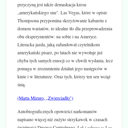
przyczyną jest także demaskacja kresu
„amerykańskiego snu". Las Vegas, które w opisie
Thompsona przypomina skrzyżowanie kabaretu z
domem wariatów, to idealne tło dla przeprowadzenia
obu eksperymentów: na sobie i na Ameryce.
Literacka jazda, jaką zafundował czytelnikom
amerykański pisarz, po latach nie wywołuje już
chyba tych samych emocji co w chwili wydania, lecz
pomaga w zrozumieniu działań jego następców w
kinie i w literaturze. Oraz tych, którzy ten sen wciąż
śnią.
(Marta Mizuro, „Zwierciadło")
Autobiograficznych opowieści narkomanów
napisano więcej niż zużyto strzykawek w czasach
świetności Dworca Centralnego.
Lęk i odraza w Las