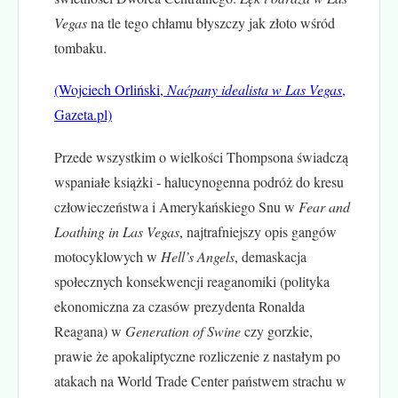
Vegas
na tle tego chłamu błyszczy jak złoto wśród
tombaku.
(Wojciech Orliński,
Naćpany idealista w Las Vegas
,
Gazeta.pl)
Przede wszystkim o wielkości Thompsona świadczą
wspaniałe książki - halucynogenna podróż do kresu
człowieczeństwa i Amerykańskiego Snu w
Fear and
Loathing in Las Vegas
, najtrafniejszy opis gangów
motocyklowych w
Hell’s Angels
, demaskacja
społecznych konsekwencji reaganomiki (polityka
ekonomiczna za czasów prezydenta Ronalda
Reagana) w
Generation of Swine
czy gorzkie,
prawie że apokaliptyczne rozliczenie z nastałym po
atakach na World Trade Center państwem strachu w