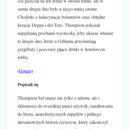
coś piszczał na ten temat w swoim filmie, ale w
sumie drugie dno było u niego mniej istotne.
Chodziło o halucynacje bohaterów oraz obłędne
kreacje Deppa i del Toro. Thompson pokazał
napędzaną prochami wycieczkę żeby ukazać właśnie
to drugie dno, które u Gilliama przesłaniają
grejpfruty i jaszczury pijące drinki w hotelowym
lobby.
(Gonzo)
Popisali się
Thompson był znany nie tylko z talentu, ale i
skłonności do wszelkiej maści używek, zamiłowania
do broni, anarchistycznych zapędów i pełnego
niesamowitych historii życiorysu, który zakończył