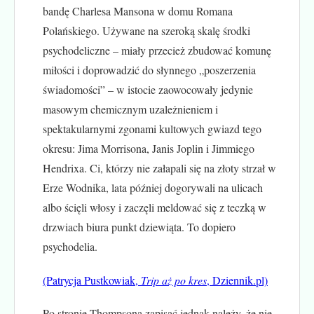
bandę Charlesa Mansona w domu Romana
Polańskiego. Używane na szeroką skalę środki
psychodeliczne – miały przecież zbudować komunę
miłości i doprowadzić do słynnego „poszerzenia
świadomości” – w istocie zaowocowały jedynie
masowym chemicznym uzależnieniem i
spektakularnymi zgonami kultowych gwiazd tego
okresu: Jima Morrisona, Janis Joplin i Jimmiego
Hendrixa. Ci, którzy nie załapali się na złoty strzał w
Erze Wodnika, lata później dogorywali na ulicach
albo ścięli włosy i zaczęli meldować się z teczką w
drzwiach biura punkt dziewiąta. To dopiero
psychodelia.
(Patrycja Pustkowiak,
Trip aż po kres
, Dziennik.pl)
Po stronie Thompsona zapisać jednak należy, że nie