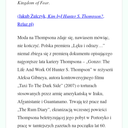
Kingdom of Fear
.
(Jakub Żulczyk,
Kim był Hunter S. Thompson?
,
Relaz.pl)
Moda na Thompsona zdaje się, nawiasem mówiąc,
nie kończyć. Polska premiera „Lęku i odrazy…”
niemal zbiega się z premierą dokumentu opisującego
najgorętsze lata kariery Thompsona – „Gonzo: The
Life And Work Of Hunter S. Thompson” w reżyserii
Aleksa Gibneya, autora kontrowersyjnego filmu
„Taxi To The Dark Side” (2007) o torturach
stosowanych przez armię amerykańską w Iraku,
Afganistanie i Guantanamo. Trwają też prace nad
„The Rum Diary”, ekranizacją wczesnej powieści
Thompsona beletryzującej jego pobyt w Portoryko i
pracę w tamtejszych gazetach na początku lat 60.