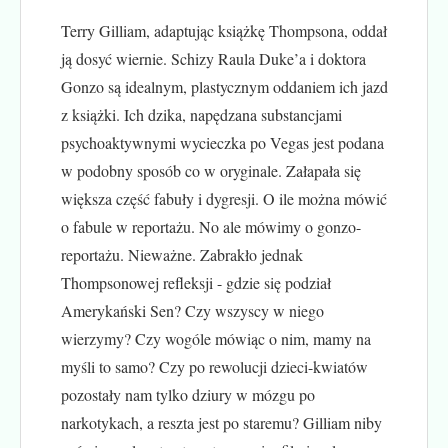
Terry Gilliam, adaptując książkę Thompsona, oddał
ją dosyć wiernie. Schizy Raula Duke’a i doktora
Gonzo są idealnym, plastycznym oddaniem ich jazd
z książki. Ich dzika, napędzana substancjami
psychoaktywnymi wycieczka po Vegas jest podana
w podobny sposób co w oryginale. Załapała się
większa część fabuły i dygresji. O ile można mówić
o fabule w reportażu. No ale mówimy o gonzo-
reportażu. Nieważne. Zabrakło jednak
Thompsonowej refleksji - gdzie się podział
Amerykański Sen? Czy wszyscy w niego
wierzymy? Czy wogóle mówiąc o nim, mamy na
myśli to samo? Czy po rewolucji dzieci-kwiatów
pozostały nam tylko dziury w mózgu po
narkotykach, a reszta jest po staremu? Gilliam niby