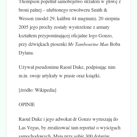
Thompson popełnił samobójstwo strzałem w głowę z
broni palnej – ulubionego rewolweru Smith &
Wesson (model 29, kalibru 44 magnum). 20 sierpnia
2005 jego prochy zostały wystrzelone z armaty
kształtem przypominającej oficjalne logo Gonzo,
przy dźwiękach piosenki
Mr Tambourine Man
Boba
Dylana.
Używał pseudonimu Raoul Duke, podpisując nim
m.in. swoje artykuły w prasie oraz książki.
[źródło: Wikipedia]
OPINIE
Raoul Duke i jego adwokat dr Gonzo wyruszają do
Las Vegas, by zrealizować tam reportaż o wyścigach
samochodowych. Mają przy sobie 300 dolarów