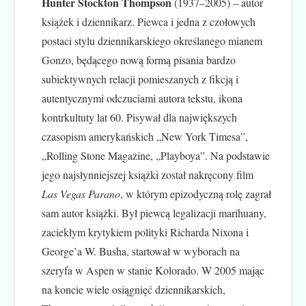
Hunter Stockton Thompson
(1937–2005) – autor
książek i dziennikarz. Piewca i jedna z czołowych
postaci stylu dziennikarskiego określanego mianem
Gonzo, będącego nową formą pisania bardzo
subiektywnych relacji pomieszanych z fikcją i
autentycznymi odczuciami autora tekstu, ikona
kontrkultuty lat 60. Pisywał dla największych
czasopism amerykańskich „New York Timesa”,
„Rolling Stone Magazine, „Playboya”. Na podstawie
jego najsłynniejszej książki został nakręcony film
Las Vegas Parano
, w którym epizodyczną rolę zagrał
sam autor książki. Był piewcą legalizacji marihuany,
zaciekłym krytykiem polityki Richarda Nixona i
George’a W. Busha, startował w wyborach na
szeryfa w Aspen w stanie Kolorado. W 2005 mając
na koncie wiele osiągnięć dziennikarskich,