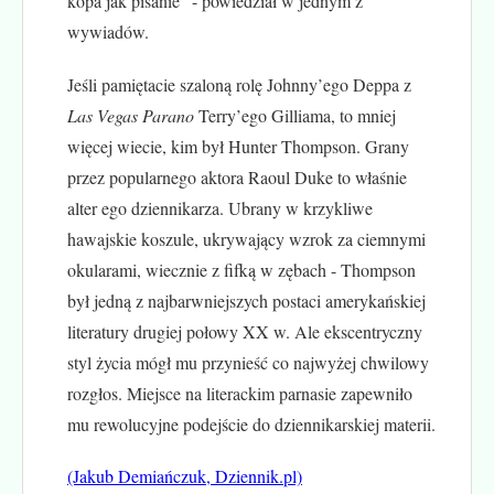
kopa jak pisanie” - powiedział w jednym z
wywiadów.
Jeśli pamiętacie szaloną rolę Johnny’ego Deppa z
Las Vegas Parano
Terry’ego Gilliama, to mniej
więcej wiecie, kim był Hunter Thompson. Grany
przez popularnego aktora Raoul Duke to właśnie
alter ego dziennikarza. Ubrany w krzykliwe
hawajskie koszule, ukrywający wzrok za ciemnymi
okularami, wiecznie z fifką w zębach - Thompson
był jedną z najbarwniejszych postaci amerykańskiej
literatury drugiej połowy XX w. Ale ekscentryczny
styl życia mógł mu przynieść co najwyżej chwilowy
rozgłos. Miejsce na literackim parnasie zapewniło
mu rewolucyjne podejście do dziennikarskiej materii.
(Jakub Demiańczuk, Dziennik.pl)