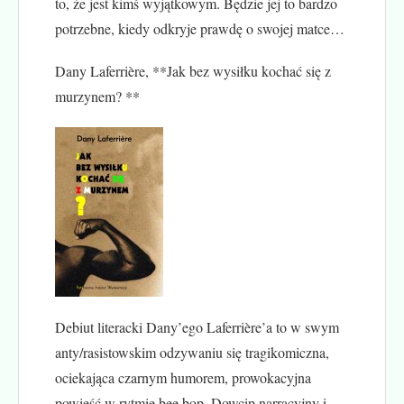
to, że jest kimś wyjątkowym. Będzie jej to bardzo
potrzebne, kiedy odkryje prawdę o swojej matce…
Dany Laferrière, **Jak bez wysiłku kochać się z
murzynem? **
Debiut literacki Dany’ego Laferrière’a to w swym
anty/rasistowskim odzywaniu się tragikomiczna,
ociekająca czarnym humorem, prowokacyjna
powieść w rytmie bee bop. Dowcip narracyjny i