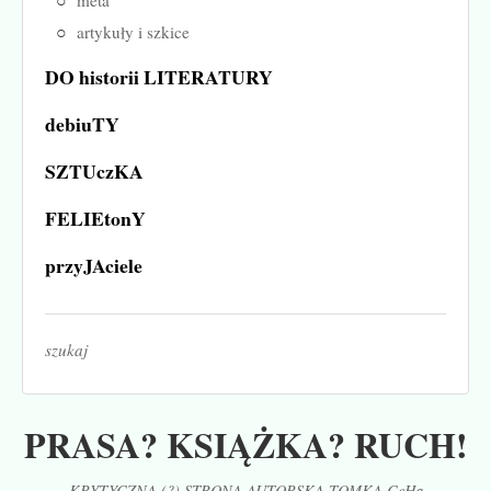
metá
artykuły i szkice
DO historii LITERATURY
debiuTY
SZTUczKA
FELIEtonY
przyJAciele
szukaj
PRASA? KSIĄŻKA? RUCH!
KRYTYCZNA (?) STRONA AUTORSKA TOMKA CeHa