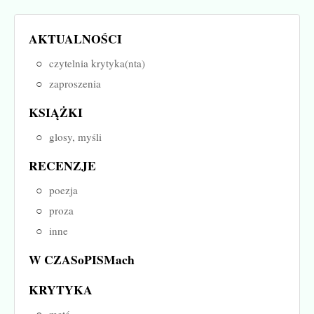
AKTUALNOŚCI
czytelnia krytyka(nta)
zaproszenia
KSIĄŻKI
glosy, myśli
RECENZJE
poezja
proza
inne
W CZASoPISMach
KRYTYKA