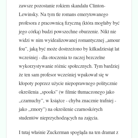
zawsze pozostanie rokiem skandalu Clinton-
Lewinsky. Na tym tle romans emerytowanego
profesora z pracownicą fizyczną (która mogłaby być
jego córką) budzi powszechne oburzenie. Nikt nie
widzi w nim wyidealizowanej romantycznej „amour
fou”, jaką być może dostrzeżono by kilkadziesiąt lat
wcześniej - dla otoczenia to raczej bezczelne
wykorzystywanie różnic społecznych. Tym bardziej
że ten sam profesor wcześniej wpakował się w
kłopoty poprzez użycie niepoprawnego politycznie
określenia „spooks” (w filmie tłumaczonego jako
„czarnuchy”, w książce - chyba znacznie trafniej -
jako „zmory”) na określenie czarnoskórych
studentów nieprzychodzących na zajęcia.
I tutaj właśnie Zuckerman spogląda na ten dramat z