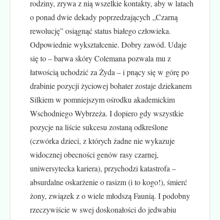
rodziny, zrywa z nią wszelkie kontakty, aby w latach
o ponad dwie dekady poprzedzających „Czarną
rewolucję” osiągnąć status białego człowieka.
Odpowiednie wykształcenie. Dobry zawód. Udaje
się to – barwa skóry Colemana pozwala mu z
łatwością uchodzić za Żyda – i pnący się w górę po
drabinie pozycji życiowej bohater zostaje dziekanem
Silkiem w pomniejszym ośrodku akademickim
Wschodniego Wybrzeża. I dopiero gdy wszystkie
pozycje na liście sukcesu zostaną odkreślone
(czwórka dzieci, z których żadne nie wykazuje
widocznej obecności genów rasy czarnej,
uniwersytecka kariera), przychodzi katastrofa –
absurdalne oskarżenie o rasizm (i to kogo!), śmierć
żony, związek z o wiele młodszą Faunią. I podobny
rzeczywiście w swej doskonałości do jedwabiu