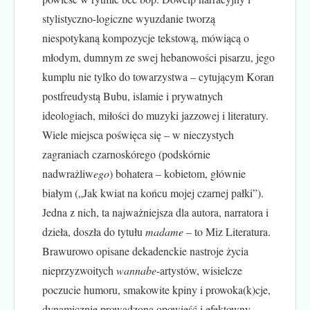
stylistyczno-logiczne wyuzdanie tworzą
niespotykaną kompozycje tekstową, mówiącą o
młodym, dumnym ze swej hebanowości pisarzu, jego
kumplu nie tylko do towarzystwa – cytującym Koran
postfreudystą Bubu, islamie i prywatnych
ideologiach, miłości do muzyki jazzowej i literatury.
Wiele miejsca poświęca się – w nieczystych
zagraniach czarnoskórego (podskórnie
nadwrażliw
ego
) bohatera – kobietom, głównie
białym („Jak kwiat na końcu mojej czarnej pałki”).
Jedna z nich, ta najważniejsza dla autora, narratora i
dzieła, doszła do tytułu
madame
– to Miz Literatura.
Brawurowo opisane dekadenckie nastroje życia
nieprzyzwoitych
wannabe
-artystów, wisielcze
poczucie humoru, smakowite kpiny i prowoka(k)cje,
dynamicznie prowadzona opowieść i efektowny