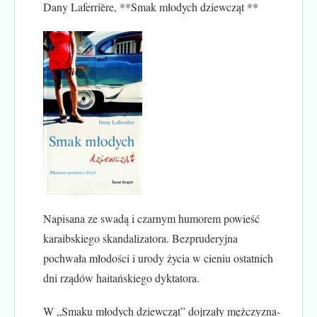
Dany Laferrière, **Smak młodych dziewcząt **
Napisana ze swadą i czarnym humorem powieść
karaibskiego skandalizatora. Bezpruderyjna
pochwała młodości i urody życia w cieniu ostatnich
dni rządów haitańskiego dyktatora.
W „Smaku młodych dziewcząt” dojrzały mężczyzna-