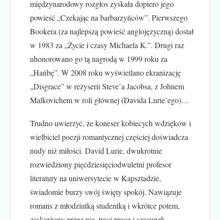
międzynarodowy rozgłos zyskała dopiero jego
powieść „Czekając na barbarzyńców”. Pierwszego
Bookera (za najlepszą powieść anglojęzyczną) dostał
w 1983 za „Życie i czasy Michaela K.”. Drugi raz
uhonorowano go tą nagrodą w 1999 roku za
„Hańbę”. W 2008 roku wyświetlano ekranizację
„Disgrace” w reżyserii Steve’a Jacobsa, z Johnem
Malkovichem w roli głównej (Davida Lurie’ego)…
Trudno uwierzyć, że koneser kobiecych wdzięków i
wielbiciel poezji romantycznej częściej doświadcza
nudy niż miłości. David Lurie, dwukrotnie
rozwiedziony pięćdziesięciodwuletni profesor
literatury na uniwersytecie w Kapsztadzie,
świadomie burzy swój święty spokój. Nawiązuje
romans z młodziutką studentką i wkrótce potem,
zaskarżony przez nią, traci pracę i szacunek