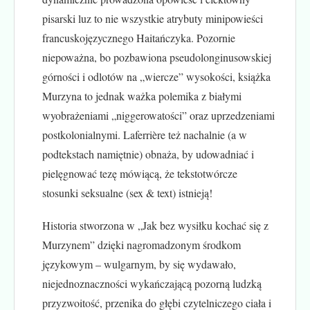
pisarski luz to nie wszystkie atrybuty minipowieści
francuskojęzycznego Haitańczyka. Pozornie
niepoważna, bo pozbawiona pseudolonginusowskiej
górności i odlotów na „wiercze” wysokości, książka
Murzyna to jednak ważka polemika z białymi
wyobrażeniami „niggerowatości” oraz uprzedzeniami
postkolonialnymi. Laferrière też nachalnie (a w
podtekstach namiętnie) obnaża, by udowadniać i
pielęgnować tezę mówiącą, że tekstotwórcze
stosunki seksualne (sex & text) istnieją!
Historia stworzona w „Jak bez wysiłku kochać się z
Murzynem” dzięki nagromadzonym środkom
językowym – wulgarnym, by się wydawało,
niejednoznaczności wykańczającą pozorną ludzką
przyzwoitość, przenika do głębi czytelniczego ciała i