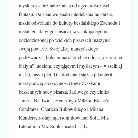
myśli, a jest też nabrzmiała od egzoerotycznych
fantazji. Daje się we znaki intertekstualne aluzje,
niskie odwołania do kultury bestialskiego Zachodu i
metaliteracki wigor pisarza, wystukującego na
odziedziczonej po wielkich pisarzach maszynie
swoją powieść. Swój „Raj murzyńskiego
podrywacza” bohater-narrator chce oddać „czarno na
białym” ludziom, czytającym i myślącym – wszelkiej
maści, rasy i płci. Dla dodania książce pikanterii i
nierzyciowej atrakcyjności towarzyszkami
bezsennych nocy pisarza, żarliwego czytelnika
Jamesa Baldwina, Henry’ego Millera, Blaise’a
Cendrarsa, Charlesa Bukowskiego i Milana
Kundery, zostają upersonifikowane: Sofa, Miz
Literatura i Miz Sophisticated Lady.