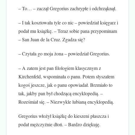
– To… – zaczął Gregorius zachrypłe i odchrząknął.
– I tak kosztowała tyle co nic – powiedział księgarz i
podał mu książkę. – Teraz sobie pana przypominam
– San Juan de la Cruz. Zgadza się?
– Czytała go moja żona – powiedział Gregorius.
– A zatem jest pan filologiem klasycznym z
Kirchenfeld, wspominała o panu. Potem słyszałem
kogoś jeszcze, jak o panu opowiadał. Brzmiało to
tak, jakby pan był chodzącą encyklopedią. –
Roześmiał się. – Niezwykle lubianą encyklopedią.
Gregorius włożył książkę do kieszeni płaszcza i
podał mężczyźnie dłoń. – Bardzo dziękuję.