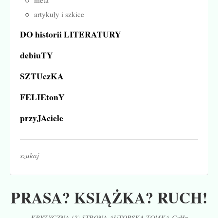
metá
artykuły i szkice
DO historii LITERATURY
debiuTY
SZTUczKA
FELIEtonY
przyJAciele
szukaj
PRASA? KSIĄŻKA? RUCH!
KRYTYCZNA (?) STRONA AUTORSKA TOMKA CeHa