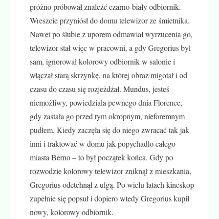
próżno próbował znaleźć czarno-biały odbiornik.
Wreszcie przyniósł do domu telewizor ze śmietnika.
Nawet po ślubie z uporem odmawiał wyrzucenia go,
telewizor stał więc w pracowni, a gdy Gregorius był
sam, ignorował kolorowy odbiornik w salonie i
włączał starą skrzynkę, na której obraz migotał i od
czasu do czasu się rozjeżdżał. Mundus, jesteś
niemożliwy, powiedziała pewnego dnia Florence,
gdy zastała go przed tym okropnym, nieforemnym
pudłem. Kiedy zaczęła się do niego zwracać tak jak
inni i traktować w domu jak popychadło całego
miasta Berno – to był początek końca. Gdy po
rozwodzie kolorowy telewizor zniknął z mieszkania,
Gregorius odetchnął z ulgą. Po wielu latach kineskop
zupełnie się popsuł i dopiero wtedy Gregorius kupił
nowy, kolorowy odbiornik.