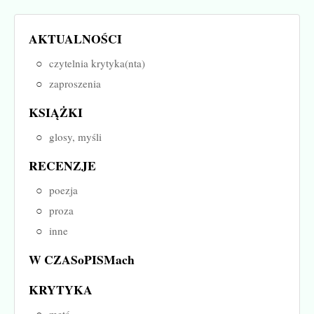
AKTUALNOŚCI
czytelnia krytyka(nta)
zaproszenia
KSIĄŻKI
glosy, myśli
RECENZJE
poezja
proza
inne
W CZASoPISMach
KRYTYKA