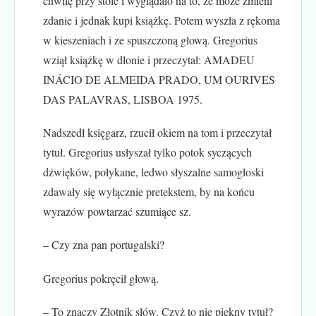
chwilę przy stole i wyglądało na to, że może zmieni
zdanie i jednak kupi książkę. Potem wyszła z rękoma
w kieszeniach i ze spuszczoną głową. Gregorius
wziął książkę w dłonie i przeczytał: AMADEU
INÁCIO DE ALMEIDA PRADO, UM OURIVES
DAS PALAVRAS, LISBOA 1975.
Nadszedł księgarz, rzucił okiem na tom i przeczytał
tytuł. Gregorius usłyszał tylko potok syczących
dźwięków, połykane, ledwo słyszalne samogłoski
zdawały się wyłącznie pretekstem, by na końcu
wyrazów powtarzać szumiące sz.
– Czy zna pan portugalski?
Gregorius pokręcił głową.
– To znaczy Złotnik słów. Czyż to nie piękny tytuł?