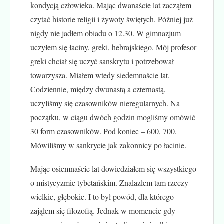
kondycją człowieka. Mając dwanaście lat zacząłem
czytać historie religii i żywoty świętych. Później już
nigdy nie jadłem obiadu o 12.30. W gimnazjum
uczyłem się łaciny, greki, hebrajskiego. Mój profesor
greki chciał się uczyć sanskrytu i potrzebował
towarzysza. Miałem wtedy siedemnaście lat.
Codziennie, między dwunastą a czternastą,
uczyliśmy się czasowników nieregularnych. Na
początku, w ciągu dwóch godzin mogliśmy omówić
30 form czasowników. Pod koniec – 600, 700.
Mówiliśmy w sankrycie jak zakonnicy po łacinie.
Mając osiemnaście lat dowiedziałem się wszystkiego
o mistycyzmie tybetańskim. Znalazłem tam rzeczy
wielkie, głębokie. I to był powód, dla którego
zająłem się filozofią. Jednak w momencie gdy